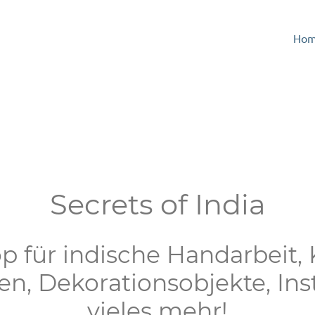
Ho
Secrets of India
p für indische Handarbeit,
en, Dekorationsobjekte, In
vieles mehr!