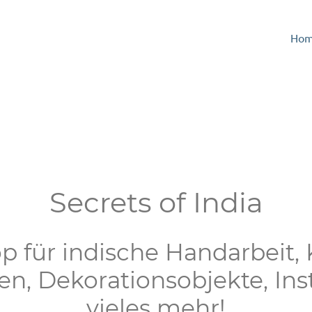
Ho
Secrets of India
p für indische Handarbeit,
en, Dekorationsobjekte, In
vieles mehr!