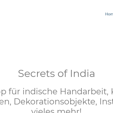
Ho
Secrets of India
p für indische Handarbeit,
en, Dekorationsobjekte, In
vieles mehr!